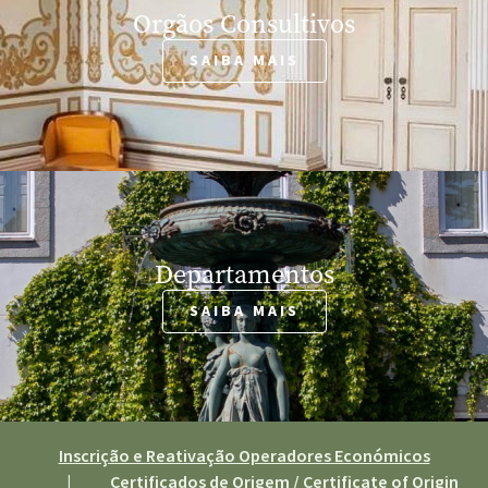
Orgãos Consultivos
SAIBA MAIS
Departamentos
SAIBA MAIS
Inscrição e Reativação Operadores Económicos
|
Certificados de Origem / Certificate of Origin