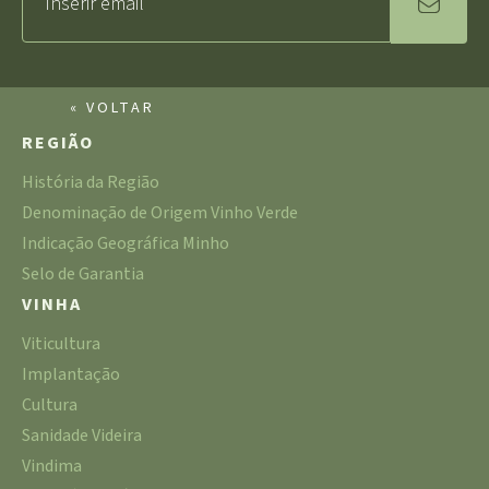
« VOLTAR
REGIÃO
História da Região
Denominação de Origem Vinho Verde
Indicação Geográfica Minho
Selo de Garantia
VINHA
Viticultura
Implantação
Cultura
Sanidade Videira
Vindima