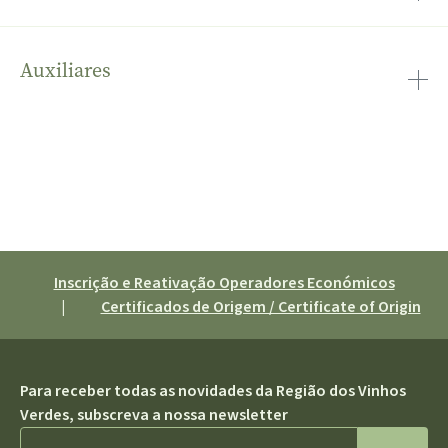
peça única em metal
processo de amadurecimento dos ramos, que
lenhificam e ficam mais resistentes, adquirindo uma
coloração castanha. (ver Lenhificação)
Auxiliares
também designado por inimigos naturais, são espécies
de artrópodos ou de outros patogénios, que se
alimentam e/ou desenvolvem à custa de outros seres
vivos, inimigos das culturas
Inscrição e Reativação Operadores Económicos
|
Certificados de Origem / Certificate of Origin
Para receber todas as novidades da Região dos Vinhos
Verdes, subscreva a nossa newsletter