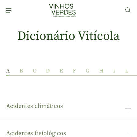
Dicionário Vitícola
A
B
C
D
E
F
G
H
I
L
Acidentes climáticos
perturbações de ordem climática que podem afetar a
produção (geadas, granizo, etc)
Acidentes fisiológicos