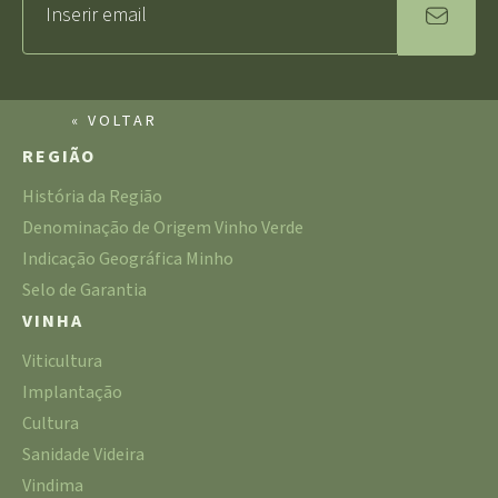
« VOLTAR
REGIÃO
História da Região
Denominação de Origem Vinho Verde
Indicação Geográfica Minho
Selo de Garantia
VINHA
Viticultura
Implantação
Cultura
Sanidade Videira
Vindima