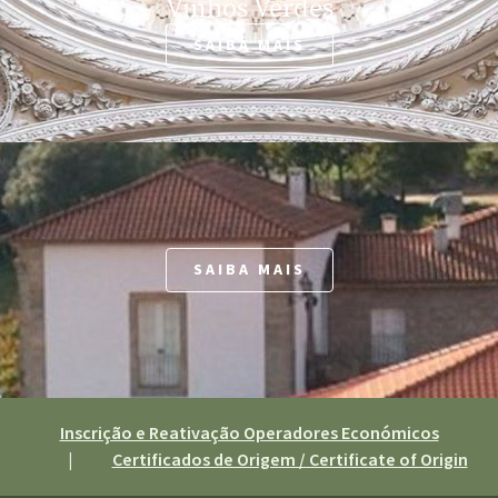
Vinhos Verdes
SAIBA MAIS
SAIBA MAIS
Inscrição e Reativação Operadores Económicos
|
Certificados de Origem / Certificate of Origin