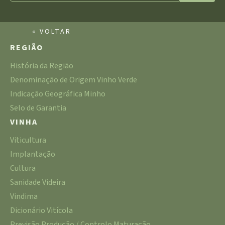
« VOLTAR
REGIÃO
História da Região
Denominação de Origem Vinho Verde
Indicação Geográfica Minho
Selo de Garantia
VINHA
Viticultura
Implantação
Cultura
Sanidade Videira
Vindima
Dicionário Vitícola
Previsão Produção / Controlo Maturação