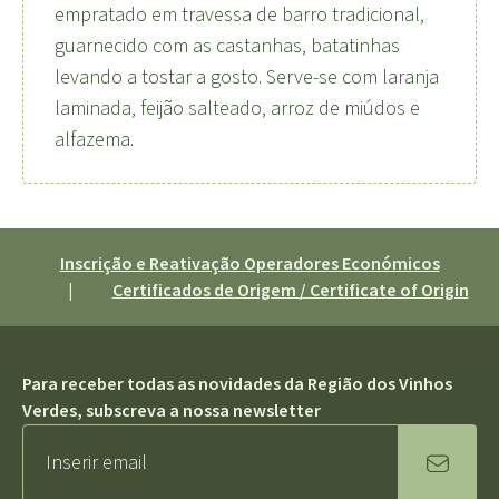
empratado em travessa de barro tradicional,
guarnecido com as castanhas, batatinhas
levando a tostar a gosto. Serve-se com laranja
laminada, feijão salteado, arroz de miúdos e
alfazema.
Inscrição e Reativação Operadores Económicos
|
Certificados de Origem / Certificate of Origin
Para receber todas as novidades da Região dos Vinhos
Verdes, subscreva a nossa newsletter