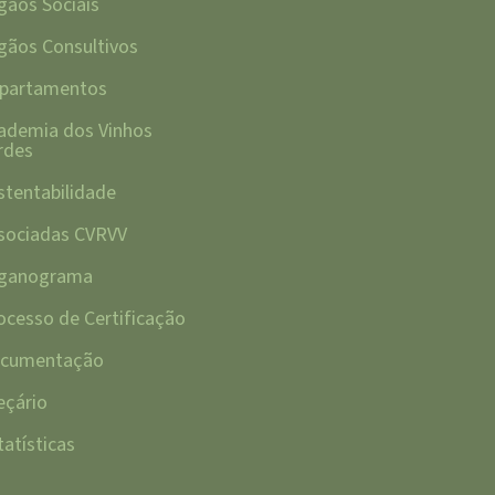
gãos Sociais
gãos Consultivos
partamentos
ademia dos Vinhos
rdes
stentabilidade
sociadas CVRVV
ganograma
ocesso de Certificação
cumentação
eçário
tatísticas