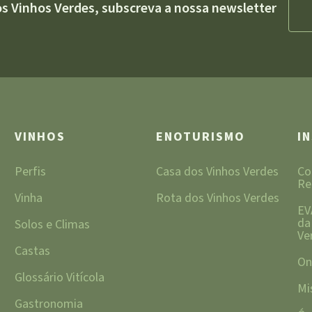
os Vinhos Verdes, subscreva a nossa newsletter
VINHOS
ENOTURISMO
I
Perfis
Casa dos Vinhos Verdes
Co
Re
Vinha
Rota dos Vinhos Verdes
EV
da
Solos e Climas
Ve
Castas
On
Glossário Vitícola
Mi
Gastronomia