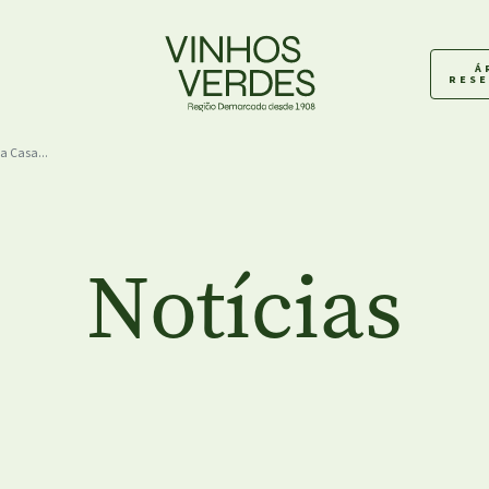
Á
RES
a Casa...
Notícias