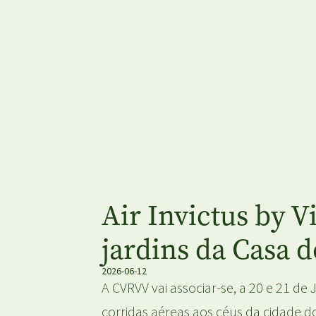
Air Invictus by V
jardins da Casa 
2026-06-12
A CVRVV vai associar-se, a 20 e 21 de
corridas aéreas aos céus da cidade d