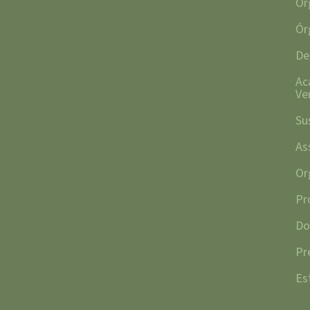
Ór
Ór
De
Ac
Ve
Su
As
Or
Pr
Do
Pr
Es