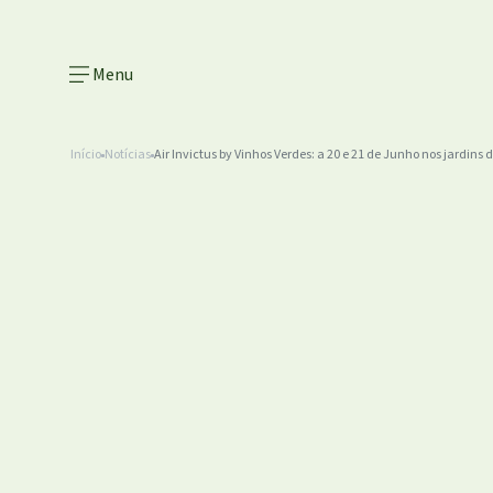
Menu
Início
Notícias
Air Invictus by Vinhos Verdes: a 20 e 21 de Junho nos jardins d