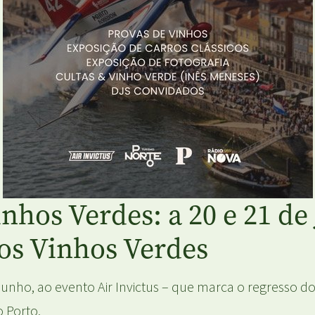
inhos Verdes: a 20 e 21 d
dos Vinhos Verdes
 Junho, ao evento Air Invictus – que marca o regresso d
o Porto.