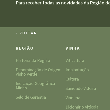
Para receber todas as novidades da Região d
« VOLTAR
REGIÃO
VINHA
História da Região
Viticultura
Denominação de Origem
Implantação
Vinho Verde
Cultura
Indicação Geográfica
Minho
Sanidade Videira
Selo de Garantia
Vindima
Dicionário Vitícola